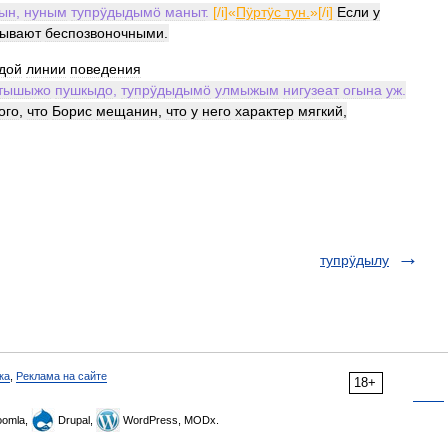
гын
,
нуным
тупрӱдыдымӧ
маныт
.
[/
i
]«
Пӱртӱс
тун
.
»[/
i
]
Если
у
зывают
беспозвоночными
.
дой
линии
поведения
тышыжо
пушкыдо
,
тупрӱдыдымӧ
улмыжым
нигузеат
огына
уж
.
ого
,
что
Борис
мещанин
,
что
у
него
характер
мягкий
,
тупрӱдылу
ка
,
Реклама на сайте
18+
omla,
Drupal,
WordPress, MODx.