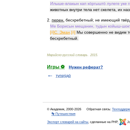
Илыше
-
влакын
кап
кӧргыштӧ
лулеге
уке
животных
внутри
тела
нет
скелета
,
их
на
2
.
перен
.
бесхребетный
;
не
имеющий
твёр
Ме
Борисын
мещанин
,
тудын
койыш
-
шок
[/
i
]
С
.
Эман
.[/
i
]
Мы
совершенно
не
видим
т
бесхребетный
.
Марийско
-
русский
словарь
.
2015
.
Игры ⚽
Нужен реферат?
тупрӱдӧ
© Академик, 2000-2026
Обратная связь:
Техподдерж
👣 Путешествия
Экспорт словарей на сайты
, сделанные на PHP,
Jo