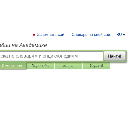
Запомнить сайт
Словарь на свой сайт
RU
едии на Академике
Найти!
Толкования
Переводы
Книги
Игры ⚽