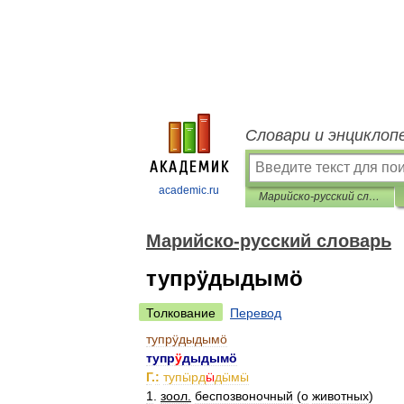
Словари и энциклоп
academic.ru
Марийско-русский словарь
Марийско-русский словарь
тупрӱдыдымӧ
Толкование
Перевод
тупрӱдыдымӧ
тупр
ӱ
дыдымӧ
Г
.
:
тупӹрд
ӹ
дӹмӹ
1
.
зоол
.
беспозвоночный
(
о
животных
)